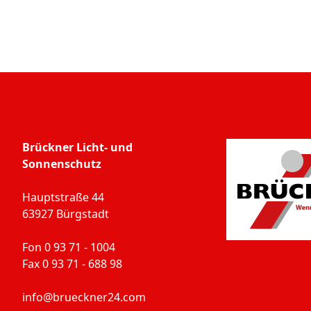
Brückner Licht- und
Sonnenschutz
Hauptstraße 44
63927 Bürgstadt
Fon 0 93 71 - 1004
Fax 0 93 71 - 688 98
info@brueckner24.com